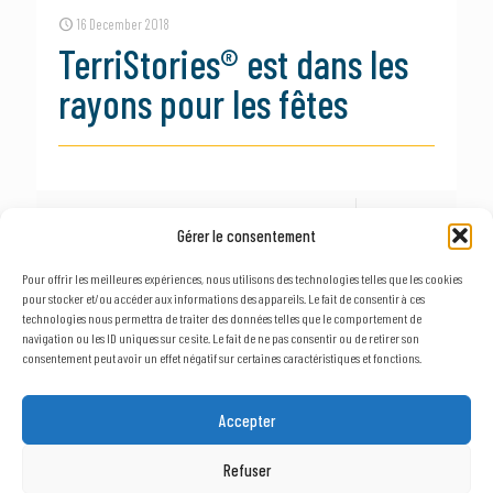
16 December 2018
TerriStories® est dans les
rayons pour les fêtes
En savoir +
Gérer le consentement
Pour offrir les meilleures expériences, nous utilisons des technologies telles que les cookies
pour stocker et/ou accéder aux informations des appareils. Le fait de consentir à ces
1
2
Suivant
technologies nous permettra de traiter des données telles que le comportement de
navigation ou les ID uniques sur ce site. Le fait de ne pas consentir ou de retirer son
consentement peut avoir un effet négatif sur certaines caractéristiques et fonctions.
© 2023, AxLR - SATT Occitanie Méditerranée. All rights reserved. |
Legal
terms
&
Privacy policy
Accepter
Refuser