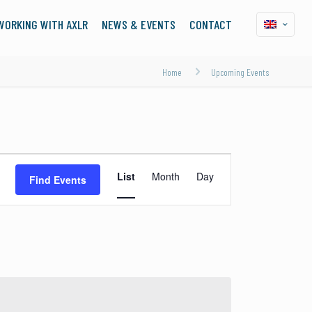
WORKING WITH AXLR
NEWS & EVENTS
CONTACT
Home
Upcoming Events
Event
List
Month
Day
Find Events
Views
Navigation