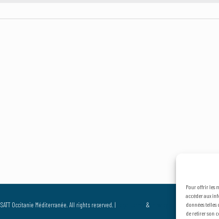
Pour offrir les
accéder aux inf
SATT Occitanie Méditerranée. All rights reserved. |
Legal terms
&
Privacy policy
données telles 
de retirer son c