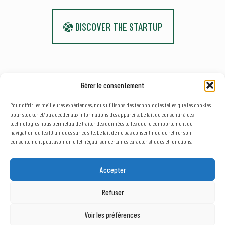
DISCOVER THE STARTUP
Gérer le consentement
Pour offrir les meilleures expériences, nous utilisons des technologies telles que les cookies
pour stocker et/ou accéder aux informations des appareils. Le fait de consentir à ces
technologies nous permettra de traiter des données telles que le comportement de
0
navigation ou les ID uniques sur ce site. Le fait de ne pas consentir ou de retirer son
consentement peut avoir un effet négatif sur certaines caractéristiques et fonctions.
© 2023, AxLR - SATT Occitanie Méditerranée. All rights reserved. |
Legal
terms
&
Privacy policy
Accepter
Refuser
Voir les préférences