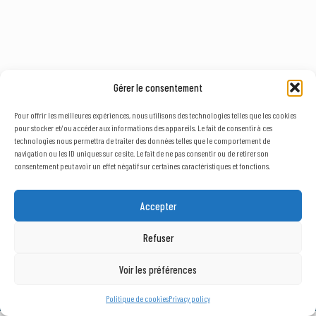
Gérer le consentement
Pour offrir les meilleures expériences, nous utilisons des technologies telles que les cookies
pour stocker et/ou accéder aux informations des appareils. Le fait de consentir à ces
technologies nous permettra de traiter des données telles que le comportement de
navigation ou les ID uniques sur ce site. Le fait de ne pas consentir ou de retirer son
consentement peut avoir un effet négatif sur certaines caractéristiques et fonctions.
© 2023, AxLR - SATT Occitanie Méditerranée. All rights reserved. |
Legal
terms
&
Privacy policy
Accepter
Refuser
Voir les préférences
Politique de cookies
Privacy policy