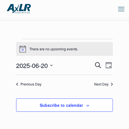
Events
There are no upcoming events.
for
Notice
20
Events
Event
2025-06-20
June
Search
Day
Views
Search
Select
Navigation
and
2025
date.
Views
Previous Day
Next Day
Navigation
Subscribe to calendar