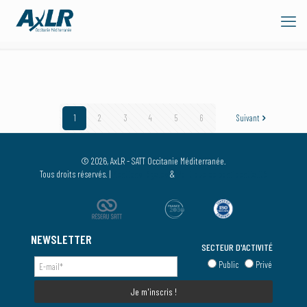
1
2
3
4
5
6
Suivant
© 2026, AxLR - SATT Occitanie Méditerranée.
Tous droits réservés. |
Mentions légales
&
Politique de confidentialité
NEWSLETTER
SECTEUR D'ACTIVITÉ
Public
Privé