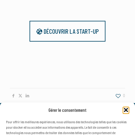
DÉCOUVRIR LA START-UP
0
Gérer le consentement
© 2026, AxLR - SATT Occitanie Méditerranée.
Tous droits réservés. |
Mentions légales
&
Politique de confidentialité
Pour offrir les meilleures expériences, nous utilisons des technologies telles que les cookies
pour stocker et/ou accéder aux informations des appareils. Le fait de consentir à ces
technologies nous permettra de traiter des données telles que le comportement de