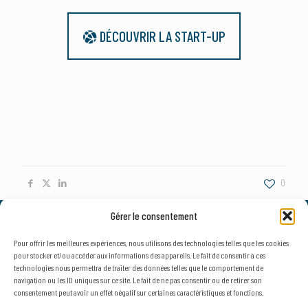
DÉCOUVRIR LA START-UP
0
Gérer le consentement
© 2026, AxLR - SATT Occitanie Méditerranée.
Tous droits réservés. |
Mentions légales
&
Politique de confidentialité
Pour offrir les meilleures expériences, nous utilisons des technologies telles que les cookies
pour stocker et/ou accéder aux informations des appareils. Le fait de consentir à ces
technologies nous permettra de traiter des données telles que le comportement de
navigation ou les ID uniques sur ce site. Le fait de ne pas consentir ou de retirer son
consentement peut avoir un effet négatif sur certaines caractéristiques et fonctions.
NEWSLETTER