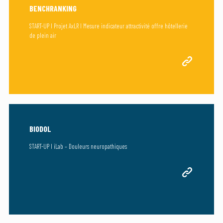
BENCHRANKING
START-UP I Projet AxLR I Mesure indicateur attractivité offre hôtellerie
de plein air
BIODOL
START-UP I iLab – Douleurs neuropathiques