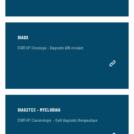
DIADX
START-UP I Oncologie – Diagnostic ADN circulant
DIAG2TEC – MYELODIAG
START-UP I Cancérologie – Outil diagnostic thérapeutique