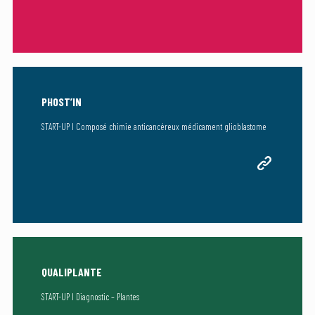
PHOST’IN
START-UP I Composé chimie anticancéreux médicament glioblastome
QUALIPLANTE
START-UP I Diagnostic – Plantes