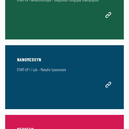
START-UP I Biotechnologie – Diagnostic fongique champignon
NANOMEDSYN
START-UP I i Lab – Maladie lysosomale