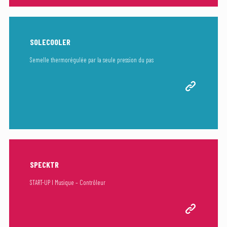
SOLECOOLER
Semelle thermorégulée par la seule pression du pas
SPECKTR
START-UP I Musique – Contrôleur