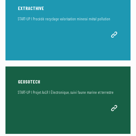
EXTRACTHIVE
START-UP I Procédé recyclage valorisation minerai métal pollution
GEOSOTECH
START-UP I Projet AxLR I Électronique, suivi faune marine et terrestre