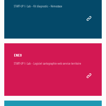
START-UP I i Lab – Kit diagnostic – Hémostase
ENEO
START-UP I i Lab – Logiciel cartographie web service territoire