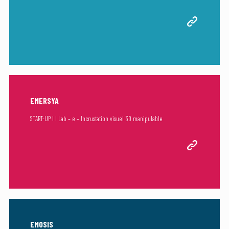
EMERSYA
START-UP I I Lab – e – Incrustation visuel 3D manipulable
EMOSIS