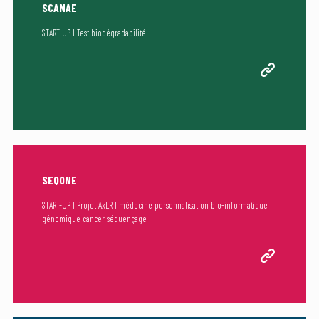
SCANAE
START-UP I Test biodégradabilité
SEQONE
START-UP I Projet AxLR I médecine personnalisation bio-informatique
génomique cancer séquençage