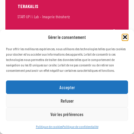
TERAKALIS
START-UP I i Lab – Imagerie thérahertz
Gérer le consentement
Pour offrir les meilleures expériences, nous utilisons des technologies telles que les cookies
pour stocker et/ou accéder aux informations des appareils. Le fait de consentir à ces
technologies nous permettra de traiter des données telles que le comportement de
navigation ou les ID uniques sur ce site. Le fait de ne pas consentir ou de retirer son
consentement peut avoir un effet négatif sur certaines caractéristiques et fonctions.
VAONIS
Accepter
START-UP I Astronomie connectée
Refuser
Voir les préférences
Politique de cookies
Politique de confidentialité