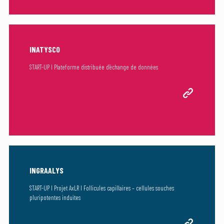
INATYSCO
START-UP I Plateforme distribuée d’échange de données
INGRAALYS
START-UP I Projet AxLR I Follicules capillaires – cellules souches
pluripotentes induites