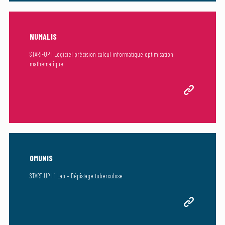
NUMALIS
START-UP I Logiciel précision calcul informatique optimisation
mathématique
OMUNIS
START-UP I i Lab – Dépistage tuberculose