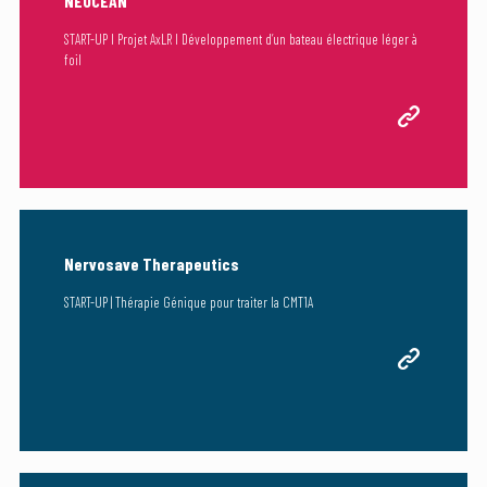
NEOCEAN
START-UP I Projet AxLR I Développement d’un bateau électrique léger à
foil
Nervosave Therapeutics
START-UP | Thérapie Génique pour traiter la CMT1A