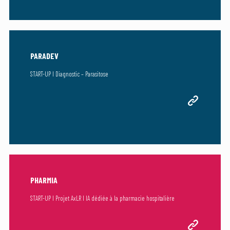
PARADEV
START-UP I Diagnostic – Parasitose
PHARMIA
START-UP I Projet AxLR I IA dédiée à la pharmacie hospitalière