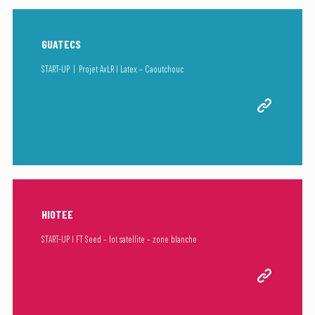
GUATECS
START-UP | Projet AxLR I Latex – Caoutchouc
HIOTEE
START-UP I FT Seed – Iot satellite – zone blanche