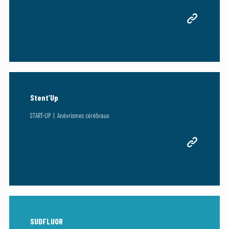
Stent’Up
START-UP | Anévrismes cérébraux
SUDFLUOR