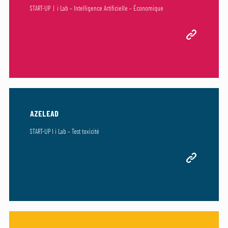
START-UP | i Lab – Intelligence Artificielle – Économique
AZELEAD
START-UP I i Lab – Test toxicité