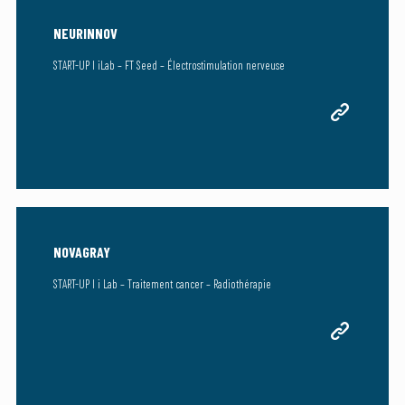
NEURINNOV
START-UP I iLab – FT Seed – Électrostimulation nerveuse
NOVAGRAY
START-UP I i Lab – Traitement cancer – Radiothérapie