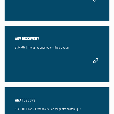
AGV DISCOVERY
START-UP I Thérapies oncologie – Drug design
ANATOSCOPE
START-UP I iLab – Personnalisation maquette anatomique