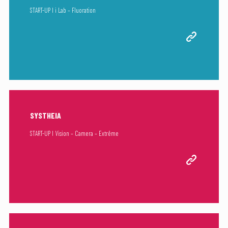
START-UP I i Lab – Fluoration
SYSTHEIA
START-UP I Vision – Camera – Extrême