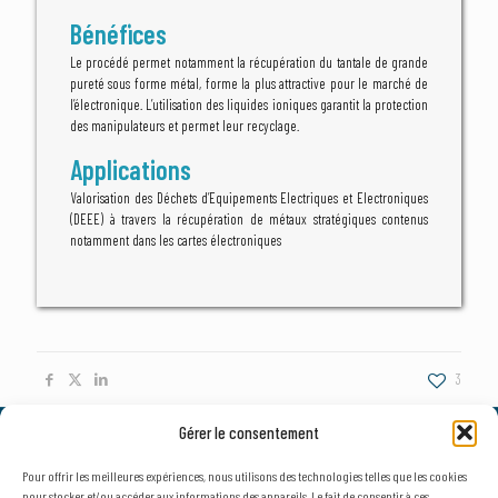
Bénéfices
Le procédé permet notamment la récupération du tantale de grande
pureté sous forme métal, forme la plus attractive pour le marché de
l’électronique. L’utilisation des liquides ioniques garantit la protection
des manipulateurs et permet leur recyclage.
Applications
Valorisation des Déchets d’Equipements Electriques et Electroniques
(DEEE) à travers la récupération de métaux stratégiques contenus
notamment dans les cartes électroniques
3
Gérer le consentement
© 2026, AxLR - SATT Occitanie Méditerranée.
Tous droits réservés. |
Mentions légales
&
Politique de confidentialité
Pour offrir les meilleures expériences, nous utilisons des technologies telles que les cookies
pour stocker et/ou accéder aux informations des appareils. Le fait de consentir à ces