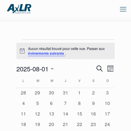
Évènements
Aucun résultat trouvé pour cette vue. Passer aux
Notice
évènements suivants
.
Recherche
Navigation
2025-08-01
Recherche
Mois
de
et
Sélectionnez
vues
navigation
Calendrier
L
LUNDI
M
MARDI
M
MERCREDI
J
JEUDI
V
VENDREDI
S
SAMEDI
D
DIMANCHE
une
Évènement
de
de
date.
vues
0
0
0
0
0
0
0
Évènements
28
29
30
31
1
2
3
Évènements
évènements
évènements
évènements
évènements
évènements
évènements
évènement
0
0
0
0
0
0
0
4
5
6
7
8
9
10
évènements
évènements
évènements
évènements
évènements
évènements
évènements
0
0
0
0
0
0
0
11
12
13
14
15
16
17
évènements
évènements
évènements
évènements
évènements
évènements
évènements
0
0
0
0
0
0
0
18
19
20
21
22
23
24
évènements
évènements
évènements
évènements
évènements
évènements
évènements