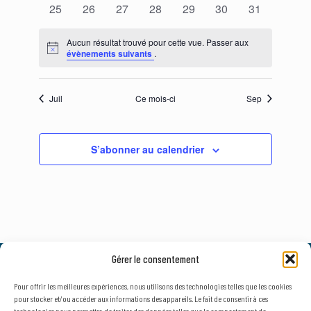
0
0
0
0
0
0
0
25
26
27
28
29
30
31
évènements
évènements
évènements
évènements
évènements
évènements
évènements
Aucun résultat trouvé pour cette vue. Passer aux
Notice
évènements suivants
.
Juil
Ce mois-ci
Sep
S’abonner au calendrier
Gérer le consentement
© 2026, AxLR - SATT Occitanie Méditerranée.
Tous droits réservés. |
Mentions légales
&
Politique de confidentialité
Pour offrir les meilleures expériences, nous utilisons des technologies telles que les cookies
pour stocker et/ou accéder aux informations des appareils. Le fait de consentir à ces