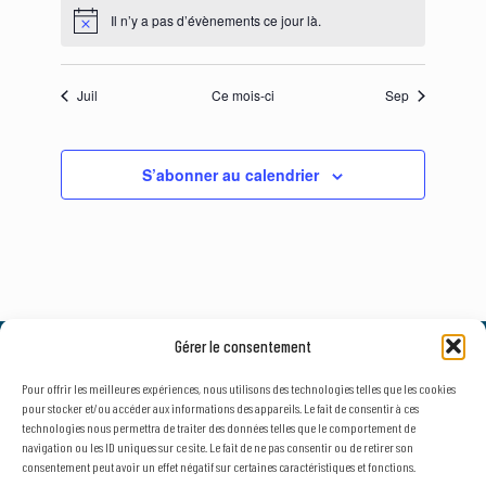
Il n’y a pas d’évènements ce jour là.
Notice
Juil
Ce mois-ci
Sep
S’abonner au calendrier
Gérer le consentement
© 2026, AxLR - SATT Occitanie Méditerranée.
Tous droits réservés. |
Mentions légales
&
Politique de confidentialité
Pour offrir les meilleures expériences, nous utilisons des technologies telles que les cookies
pour stocker et/ou accéder aux informations des appareils. Le fait de consentir à ces
technologies nous permettra de traiter des données telles que le comportement de
navigation ou les ID uniques sur ce site. Le fait de ne pas consentir ou de retirer son
consentement peut avoir un effet négatif sur certaines caractéristiques et fonctions.