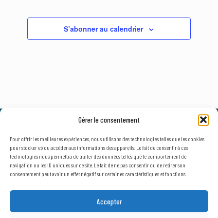
S’abonner au calendrier
Gérer le consentement
© 2026, AxLR - SATT Occitanie Méditerranée.
Tous droits réservés. |
Mentions légales
&
Politique de confidentialité
Pour offrir les meilleures expériences, nous utilisons des technologies telles que les cookies
pour stocker et/ou accéder aux informations des appareils. Le fait de consentir à ces
technologies nous permettra de traiter des données telles que le comportement de
navigation ou les ID uniques sur ce site. Le fait de ne pas consentir ou de retirer son
consentement peut avoir un effet négatif sur certaines caractéristiques et fonctions.
NEWSLETTER
SECTEUR D'ACTIVITÉ
Accepter
Public
Privé