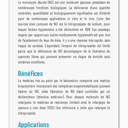
Le monoxyde d’azote (NO) est une molécule gazeuse possédant de
nombreuses fonctions biologiques. La délivrance d'une quantité
contrôlée, quantifiable et biologiquement significative est d’intérêt
pour de nombreuses applications in vitro et in vivo. L'une des
sources bien connues de NO est le nitroprussiate de sodium, pour
lequel l'action hypotensive a été démontrée en 1929. Son avantage
majeur par rapport aux autres médicaments hypotensifs est que, lors
de l'ajustement du taux de dose, il y a une réponse très rapide, sans
risque de surdose. Cependant, l'emploi de nitroprusside est limité
parce que la délivrance de NO s’accompagne de la libération de
cyanures libres qui peuvent présenter un risque de toxicité sous
certaines conditions.
Bénéfices
Le matériau mis au point par le laboratoire comporte une matrice
biopolymère incorporant des complexes oragnométalliques pouvant
libérer du NO, cette libération de NO étant contrôlée par un
déclencheur (stimulus extérieur). Pour chaque molecule de NO
relarguée, le matériau se rearrange, limitant ainsi le relargage de
cyanure à une dose 1000 fois inférieure à celle que relargue le
nitroprusside.
Applications