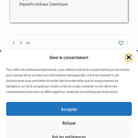
Dispositifs médicaux Cosmétiques
3
Gérer le consentement
© 2026, AxLR - SATT Occitanie Méditerranée.
Tous droits réservés. |
Mentions légales
&
Politique de confidentialité
Pour offrir les meilleures expériences, nous utilisons des technologies telles que les cookies
pour stocker et/ou accéder aux informations des appareils. Le fait de consentir à ces
technologies nous permettra de traiter des données telles que le comportement de
navigation ou les ID uniques sur ce site. Le fait de ne pas consentir ou de retirer son
consentement peut avoir un effet négatif sur certaines caractéristiques et fonctions.
NEWSLETTER
SECTEUR D'ACTIVITÉ
Accepter
Public
Privé
Refuser
Voir les préférences