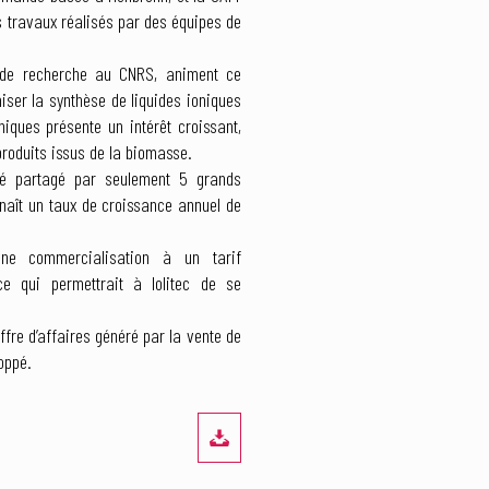
es travaux réalisés par des équipes de
s de recherche au CNRS, animent ce
miser la synthèse de liquides ioniques
niques présente un intérêt croissant,
roduits issus de la biomasse.
hé partagé par seulement 5 grands
nnaît un taux de croissance annuel de
’une commercialisation à un tarif
 ce qui permettrait à Iolitec de se
fre d’affaires généré par la vente de
oppé.