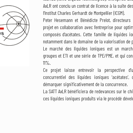
AxLR ont conclu un contrat de licence à la suite d
l’Institut Charles Gerhardt de Montpellier (ICGM).
Peter Hesemann et Bénédicte Prelot, directeur
projet en collaboration avec l’entreprise pour opti
composés d’acétates. Cette famille de liquides io
notamment dans le domaine de la valorisation de p
Le marché des liquides ioniques est un marc
groupes et ETI et une série de TPE/PME, et qui co
11%.
Ce projet laisse entrevoir la perspective d
concurrentiel des liquides ioniques ‘acétates’,
démarquer significativement de la concurrence.
La SATT AxLR bénéficiera de redevances sur le chif
ces liquides ioniques produits via le procédé dével