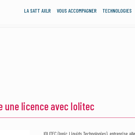
LA SATT AXLR
VOUS ACCOMPAGNER
TECHNOLOGIES
 une licence avec Iolitec
IOLITEC (Ionic Liquids Technologies), entreprise a