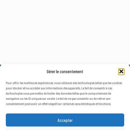
Gérer le consentement
© 2026, AxLR - SATT Occitanie Méditerranée.
Tous droits réservés. |
Mentions légales
&
Politique de confidentialité
Pour offrir les meilleures expériences, nous utilisons des technologies telles que les cookies
pour stocker et/ou accéder aux informations des appareils. Le fait de consentir à ces
technologies nous permettra de traiter des données telles que le comportement de
navigation ou les ID uniques sur ce site. Le fait de ne pas consentir ou de retirer son
consentement peut avoir un effet négatif sur certaines caractéristiques et fonctions.
NEWSLETTER
SECTEUR D'ACTIVITÉ
Accepter
Public
Privé