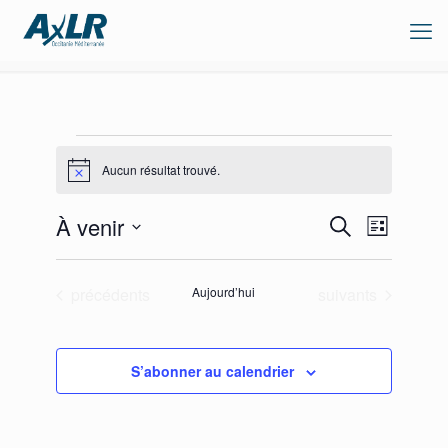
Évènements
Aucun résultat trouvé.
Notice
Recherche
Navigation
À venir
Recherche
Liste
de
et
Sélectionnez
vues
navigation
une
Évènement
de
date.
Évènements
Évènements
précédents
Aujourd’hui
suivants
vues
Évènements
S’abonner au calendrier