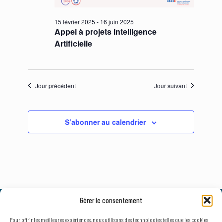
15 février 2025
-
16 juin 2025
Appel à projets Intelligence
Artificielle
Jour précédent
Jour suivant
S’abonner au calendrier
Gérer le consentement
© 2026, AxLR - SATT Occitanie Méditerranée.
Tous droits réservés. |
Mentions légales
&
Politique de confidentialité
Pour offrir les meilleures expériences, nous utilisons des technologies telles que les cookies