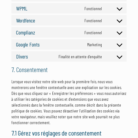
wordpress
to
WPML
Fonctionnel
service
Consent
google-
to
Wordfence
Fonctionnel
analytics
service
Consent
wpml
to
Complianz
Fonctionnel
service
Consent
wordfence
to
Google Fonts
Marketing
service
Consent
complianz
to
Divers
Finalité en attente d’enquête
service
Consent
google-
to
7. Consentement
fonts
service
divers
Lorsque vous visitez notre site web pour la première fois, nous vous
montrerons une fenêtre contextuelle avec une explication sur les cookies.
Dès que vous cliquez sur « Enregistrer les préférences » vous nous autorisez
à utiliser les catégories de cookies et d’extensions que vous avez
sélectionnés dans la fenêtre contextuelle, comme décrit dans la présente
politique de cookies. Vous pouvez désactiver l’utilisation des cookies via
votre navigateur, mais veuillez noter que notre site web pourrait ne plus
fonctionner correctement.
7.1 Gérez vos réglages de consentement