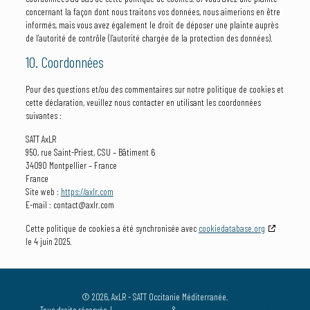
concernant la façon dont nous traitons vos données, nous aimerions en être
informés, mais vous avez également le droit de déposer une plainte auprès
de l’autorité de contrôle (l’autorité chargée de la protection des données).
10. Coordonnées
Pour des questions et/ou des commentaires sur notre politique de cookies et
cette déclaration, veuillez nous contacter en utilisant les coordonnées
suivantes :
SATT AxLR
950, rue Saint-Priest, CSU – Bâtiment 6
34090 Montpellier – France
France
Site web :
https://axlr.com
E-mail :
contact@
axlr.com
Cette politique de cookies a été synchronisée avec
cookiedatabase.org
le 4 juin 2025.
© 2026, AxLR - SATT Occitanie Méditerranée.
Tous droits réservés. |
Mentions légales
&
Politique de confidentialité