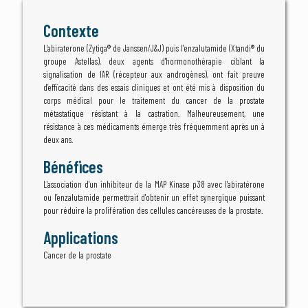
Contexte
L'abiraterone (Zytiga® de Janssen/J&J) puis l'enzalutamide (Xtandi® du
groupe Astellas), deux agents d'hormonothérapie ciblant la
signalisation de l’AR (récepteur aux androgènes), ont fait preuve
d’efficacité dans des essais cliniques et ont été mis à disposition du
corps médical pour le traitement du cancer de la prostate
métastatique résistant à la castration. Malheureusement, une
résistance à ces médicaments émerge très fréquemment après un à
deux ans.
Bénéfices
L'association d'un inhibiteur de la MAP Kinase p38 avec l'abiratérone
ou l’enzalutamide permettrait d'obtenir un effet synergique puissant
pour réduire la prolifération des cellules cancéreuses de la prostate.
Applications
Cancer de la prostate