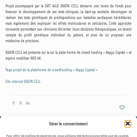
Projet accompagné par la SATT AxLR, DIAG’N CELL démarre une levée de fonds pour
financer le développement de ses tests cliniques. La start-up souhaite développer et
réaliser des tests génétiques de prédispositions aux maladies cardiaques héréditaires,
mais également d’en expliquer les effets moléculaires et cellulaires. Cette approche
innovante permettant aux cliniciens d’orienter leurs décisions thérapeutiques, en tenant
compte du profil génétique individuel du patient, et ainsi de lui proposer une
médecine de précision.
DIAG’N CELL est présente sur la sur la plate-forme de crowd funding « Happy Capital » et
espère mobiliser 600 k€.
Page projet de la plateforme de crowdfunding « Happy Capital »
Site internet DIAG’N CELL
Gérer le consentement
© 2026, AxLR - SATT Occitanie Méditerranée.
Tous droits réservés. |
Mentions légales
&
Politique de confidentialité
Pour offrir les meilleures expériences, nous utilisons des technologies telles que les cookies