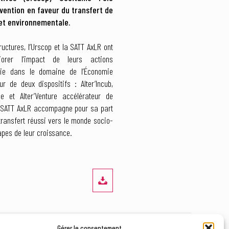
vention en faveur du transfert de
 et environnementale.
ructures, l’Urscop et la SATT AxLR ont
iorer l’impact de leurs actions
gie dans le domaine de l’Économie
r de deux dispositifs : Alter’Incub,
le et Alter’Venture accélérateur de
a SATT AxLR accompagne pour sa part
 transfert réussi vers le monde socio-
apes de leur croissance.
Gérer le consentement