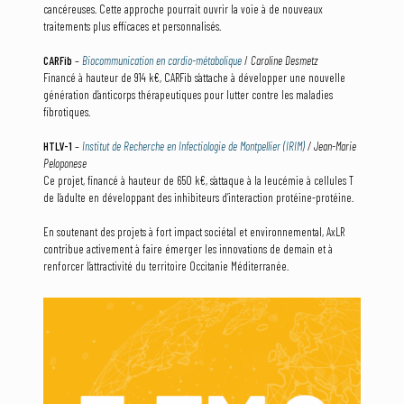
cancéreuses. Cette approche pourrait ouvrir la voie à de nouveaux
traitements plus efficaces et personnalisés.
CARFib
–
Biocommunication en cardio-métabolique
/
Caroline Desmetz
Financé à hauteur de 914 k€, CARFib s’attache à développer une nouvelle
génération d’anticorps thérapeutiques pour lutter contre les maladies
fibrotiques.
HTLV-1
–
Institut de Recherche en Infectiologie de Montpellier (IRIM)
/ Jean-Marie
Peloponese
Ce projet, financé à hauteur de 650 k€, s’attaque à la leucémie à cellules T
de l’adulte en développant des inhibiteurs d’interaction protéine-protéine.
En soutenant des projets à fort impact sociétal et environnemental, AxLR
contribue activement à faire émerger les innovations de demain et à
renforcer l’attractivité du territoire Occitanie Méditerranée.