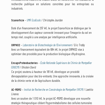
recherche publique en solutions concrètes pour les entreprises ou
industriels.
Scanorhize
–
UMR Eco&sols
/ Christophe Jourdan
Doté d'un financement de 257 k€, le projet Scanorhize se distingue par le
développement d'un capteur connecté innovant pour l'imagerie du sol en
temps réel, couplé à une analyse par intelligence artificielle.
ORPHO2
–
Laboratoire de Biotechnologie de l’Environnement
/ Eric Trably
Avec un financement équivalent de 684 k€, le projet ORPHO2 vise à
optimiser des procédés pour la production biologique d’hydrogène.
EncapsProteobacteries
–
École Nationale Supérieure de Chimie de Montpellier
(ENSCM)
/ Ghislain David
Ce projet, soutenu à hauteur de 181 k€, développe un procédé
d’encapsulation pour des bio-entrants. Une approche innovante, à la croisée
de la chimie verte et de l’agriculture durable.
AC-MDM2
–
Institut de Recherche en Cancérologie de Montpellier (IRCM)
/ Laetitia
Linares
Avec un soutien de 1 010 k€, le projet AC-MDM2 développe une nouvelle
stratégie thérapeutique ciblant l’hypermétabolisme des cellules tumorales