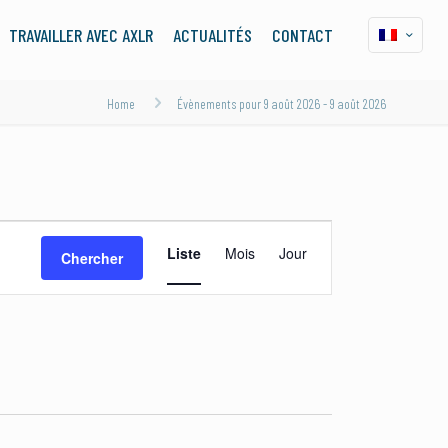
TRAVAILLER AVEC AXLR
ACTUALITÉS
CONTACT
Home
Évènements pour 9 août 2026 - 9 août 2026
Navigation
Liste
Mois
Jour
Chercher
de
vues
Évènement