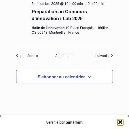
5 décembre 2025 @ 10 h 00 min
-
12 h 00 min
Préparation au Concours
d’innovation i-Lab 2026
Halle de l'Innovation
10 Place Françoise Héritier -
CS 50948, Montpellier, France
Évènements
Évènements
précédents
Aujourd’hui
suivants
S’abonner au calendrier
Gérer le consentement
© 2026, AxLR - SATT Occitanie Méditerranée.