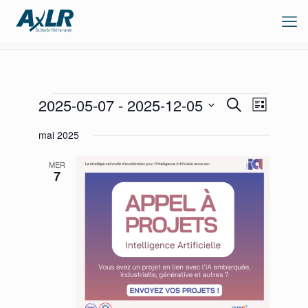
Évènements
Recherche
Navigation
2025-05-07
 - 
2025-12-05
Recherche
Liste
de
et
Sélectionnez
vues
navigation
mai 2025
une
Évènement
de
date.
vues
MER
Évènements
7