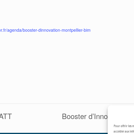
er.fr/agenda/booster-dinnovation-montpellier-bim
SATT
Booster d’Innovation M
Pour offrir les
accéder aux inf