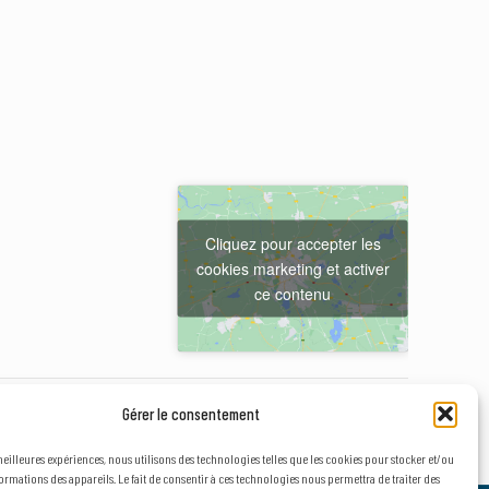
Cliquez pour accepter les
cookies marketing et activer
ce contenu
ontpellier (B.I.M) – Octobre 2026
Gérer le consentement
 meilleures expériences, nous utilisons des technologies telles que les cookies pour stocker et/ou
ormations des appareils. Le fait de consentir à ces technologies nous permettra de traiter des