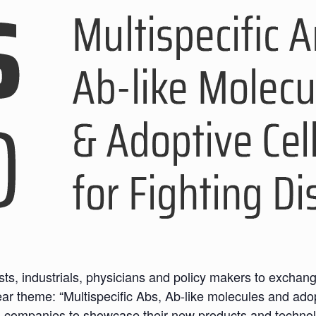
sts, industrials, physicians and policy makers to exchang
r theme: “Multispecific Abs, Ab-like molecules and adopt
g, companies to showcase their new products and technol