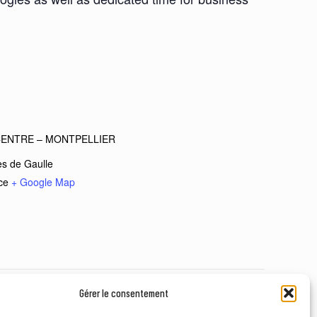
ENTRE – MONTPELLIER
s de Gaulle
ce
+ Google Map
urnée recherche CHU Montpellier
Gérer le consentement