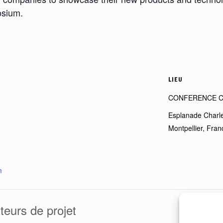
osium.
LIEU
CONFERENCE C
Esplanade Charle
Montpellier
,
Fran
m
urs de projet
Jo