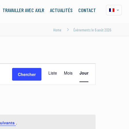
TRAVAILLER AVEC AXLR
ACTUALITÉS
CONTACT
Home
Évènements le 6 août 2026
Navigation
Liste
Mois
Jour
Chercher
de
vues
Évènement
uivants
.