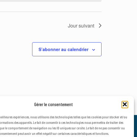
Jour suivant
S’abonner au calendrier
Gérer le consentement
 meilleures expériences, nous utilisons des technologies telles que les cookies pour stocker et/ou
ormations des appareils. Le fait de consentir à ces technologies nous permettra de traiter des
TER
que le comportement de navigation ou les ID uniques sur ce site. Le fait de ne pas consentir ou
SECTEUR D'ACTIVITÉ
onsentement peut avoir un effet négatif sur certaines caractéristiques et fonctions.