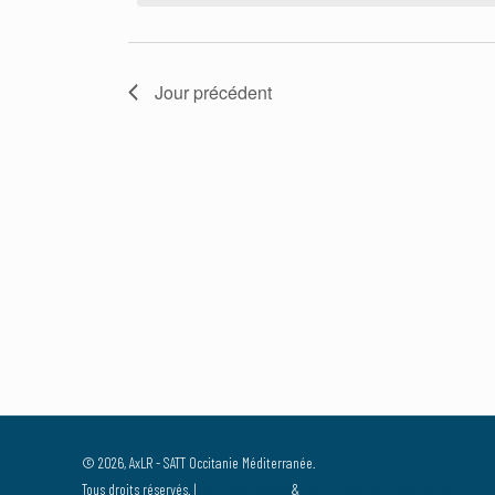
Jour précédent
© 2026, AxLR - SATT Occitanie Méditerranée.
Tous droits réservés. |
Mentions légales
&
Politique de confidentialité