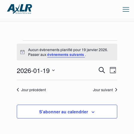
Évènements
Aucun évènements planifié pour 19 janvier 2026.
for
Notice
Passer aux
évènements suivants
.
19
Recherche
Navigation
2026-01-19
janvier
Recherche
Jour
de
et
Sélectionnez
2026
vues
navigation
une
Évènement
de
date.
Jour précédent
Jour suivant
vues
Évènements
S’abonner au calendrier