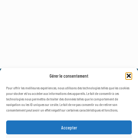
Gérer le consentement
© 2026, AxLR - SATT Occitanie Méditerranée.
Tous droits réservés. |
Mentions légales
&
Politique de confidentialité
Pour offrir les meilleures expériences, nous utilisons des technologies telles que les cookies
pour stocker et/ou accéder aux informations des appareils. Le fait de consentir à ces
technologies nous permettra de traiter des données telles que le comportement de
navigation ou les ID uniques sur ce site. Le fait de ne pas consentir ou de retirer son
consentement peut avoir un effet négatif sur certaines caractéristiques et fonctions.
NEWSLETTER
SECTEUR D'ACTIVITÉ
Accepter
Public
Privé