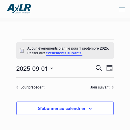
Évènements
Aucun évènements planifié pour 1 septembre 2025.
for
Notice
Passer aux
évènements suivants
.
1
Recherche
Navigation
2025-09-01
septembre
Recherche
Jour
de
et
Sélectionnez
2025
vues
navigation
une
Évènement
de
date.
Jour précédent
Jour suivant
vues
Évènements
S’abonner au calendrier