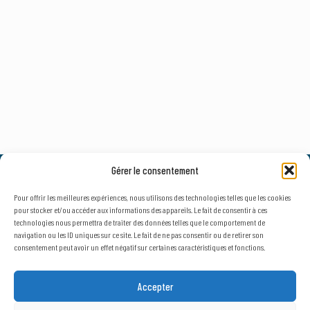
Gérer le consentement
© 2026, AxLR - SATT Occitanie Méditerranée.
Tous droits réservés. |
Mentions légales
&
Politique de confidentialité
Pour offrir les meilleures expériences, nous utilisons des technologies telles que les cookies
pour stocker et/ou accéder aux informations des appareils. Le fait de consentir à ces
technologies nous permettra de traiter des données telles que le comportement de
navigation ou les ID uniques sur ce site. Le fait de ne pas consentir ou de retirer son
consentement peut avoir un effet négatif sur certaines caractéristiques et fonctions.
NEWSLETTER
SECTEUR D'ACTIVITÉ
Accepter
Public
Privé