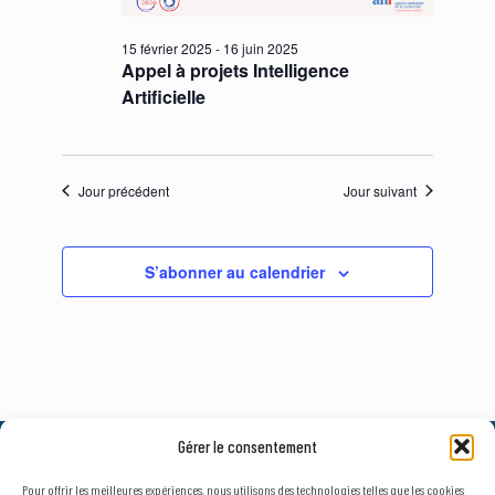
15 février 2025
-
16 juin 2025
Appel à projets Intelligence
Artificielle
Jour précédent
Jour suivant
S’abonner au calendrier
Gérer le consentement
© 2026, AxLR - SATT Occitanie Méditerranée.
Tous droits réservés. |
Mentions légales
&
Politique de confidentialité
Pour offrir les meilleures expériences, nous utilisons des technologies telles que les cookies