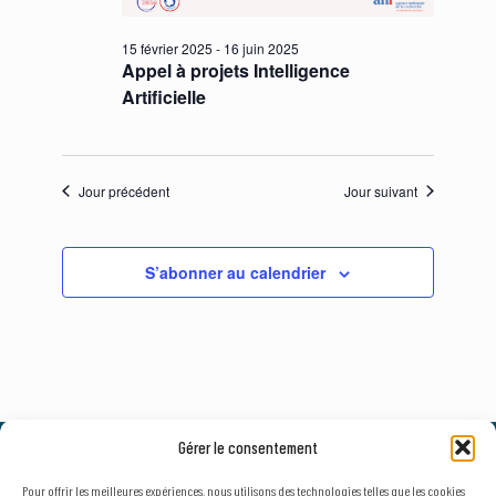
15 février 2025
-
16 juin 2025
Appel à projets Intelligence
Artificielle
Jour précédent
Jour suivant
S’abonner au calendrier
Gérer le consentement
© 2026, AxLR - SATT Occitanie Méditerranée.
Tous droits réservés. |
Mentions légales
&
Politique de confidentialité
Pour offrir les meilleures expériences, nous utilisons des technologies telles que les cookies