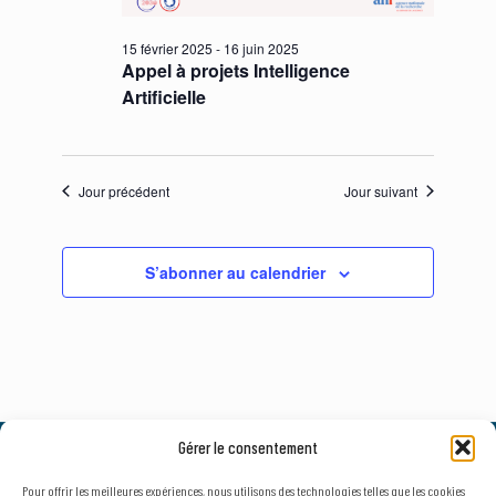
15 février 2025
-
16 juin 2025
Appel à projets Intelligence
Artificielle
Jour précédent
Jour suivant
S’abonner au calendrier
Gérer le consentement
© 2026, AxLR - SATT Occitanie Méditerranée.
Tous droits réservés. |
Mentions légales
&
Politique de confidentialité
Pour offrir les meilleures expériences, nous utilisons des technologies telles que les cookies