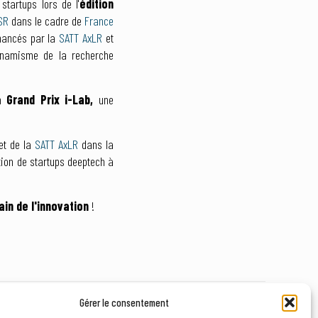
startups lors de l'
édition
SR
dans le cadre de
France
inancés par la
SATT AxLR
et
 dynamisme de la recherche
un
Grand Prix i-Lab,
une
et de la
SATT AxLR
dans la
tion de startups deeptech à
in de l'innovation
!
Gérer le consentement