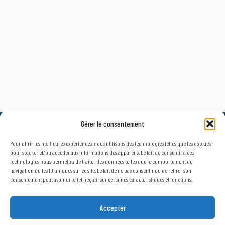
Gérer le consentement
© 2026, AxLR - SATT Occitanie Méditerranée.
Tous droits réservés. |
Mentions légales
&
Politique de confidentialité
Pour offrir les meilleures expériences, nous utilisons des technologies telles que les cookies
pour stocker et/ou accéder aux informations des appareils. Le fait de consentir à ces
technologies nous permettra de traiter des données telles que le comportement de
navigation ou les ID uniques sur ce site. Le fait de ne pas consentir ou de retirer son
consentement peut avoir un effet négatif sur certaines caractéristiques et fonctions.
NEWSLETTER
SECTEUR D'ACTIVITÉ
Accepter
Public
Privé