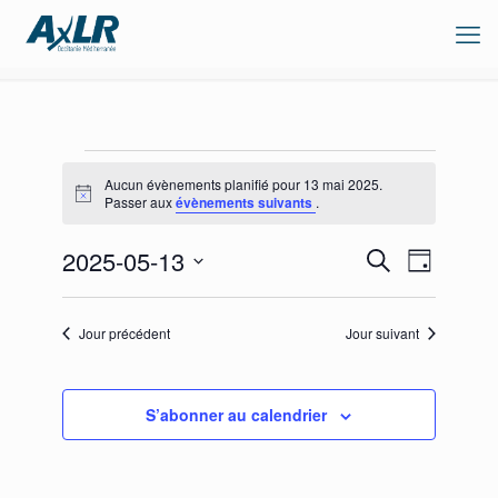
Évènements
Aucun évènements planifié pour 13 mai 2025.
for
Notice
Passer aux
évènements suivants
.
13
Recherche
Navigation
2025-05-13
mai
Recherche
Jour
de
et
Sélectionnez
2025
vues
navigation
une
Évènement
de
date.
Jour précédent
Jour suivant
vues
Évènements
S’abonner au calendrier