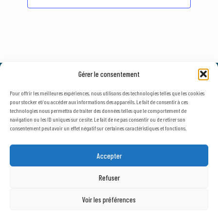
Gérer le consentement
© 2026, AxLR - SATT Occitanie Méditerranée.
Tous droits réservés. |
Mentions légales
&
Politique de confidentialité
Pour offrir les meilleures expériences, nous utilisons des technologies telles que les cookies
pour stocker et/ou accéder aux informations des appareils. Le fait de consentir à ces
technologies nous permettra de traiter des données telles que le comportement de
navigation ou les ID uniques sur ce site. Le fait de ne pas consentir ou de retirer son
consentement peut avoir un effet négatif sur certaines caractéristiques et fonctions.
NEWSLETTER
SECTEUR D'ACTIVITÉ
Accepter
Public
Privé
Refuser
Voir les préférences