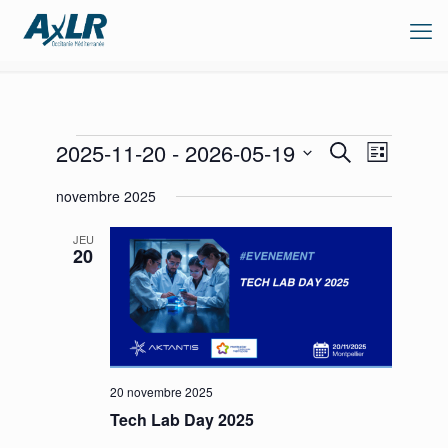
Évènements
Recherche
Navigation
2025-11-20
 - 
2026-05-19
Recherche
Liste
de
et
Sélectionnez
vues
navigation
novembre 2025
une
Évènement
de
date.
vues
JEU
Évènements
20
20 novembre 2025
Tech Lab Day 2025