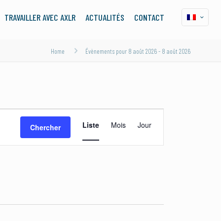
TRAVAILLER AVEC AXLR
ACTUALITÉS
CONTACT
Home
Évènements pour 8 août 2026 - 8 août 2026
Navigation
Liste
Mois
Jour
Chercher
de
vues
Évènement