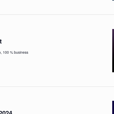
t
top, 100 % business
2024