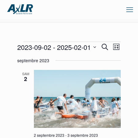
Évènements
Recherche
Navigation
2023-09-02
 - 
2025-02-01
Recherche
Liste
de
et
Sélectionnez
vues
navigation
septembre 2023
une
Évènement
de
date.
vues
SAM
Évènements
2
2 septembre 2023
-
3 septembre 2023