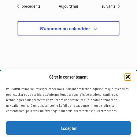
Évènements
Évènements
précédents
Aujourd’hui
suivants
S’abonner au calendrier
Gérer le consentement
© 2026, AxLR - SATT Occitanie Méditerranée.
Tous droits réservés. |
Mentions légales
&
Politique de confidentialité
Pour offrir les meilleures expériences, nous utilisons des technologies telles que les cookies
pour stocker et/ou accéder aux informations des appareils. Le fait de consentir à ces
technologies nous permettra de traiter des données telles que le comportement de
navigation ou les ID uniques sur ce site. Le fait de ne pas consentir ou de retirer son
consentement peut avoir un effet négatif sur certaines caractéristiques et fonctions.
NEWSLETTER
SECTEUR D'ACTIVITÉ
Accepter
Public
Privé