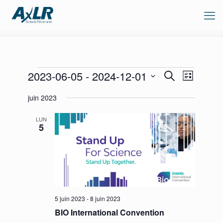
Évènements
Recherche
Navigation
2023-06-05
 - 
2024-12-01
Recherche
Liste
de
et
Sélectionnez
vues
navigation
juin 2023
une
Évènement
de
date.
vues
LUN
Évènements
5
5 juin 2023
-
8 juin 2023
BIO International Convention