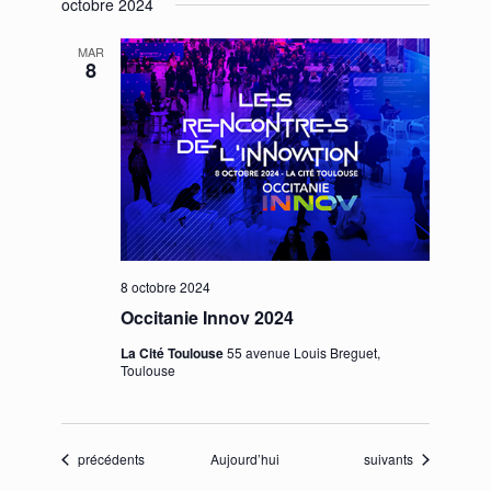
octobre 2024
MAR
8
8 octobre 2024
Occitanie Innov 2024
La Cité Toulouse
55 avenue Louis Breguet,
Toulouse
Évènements
Évènements
précédents
Aujourd’hui
suivants