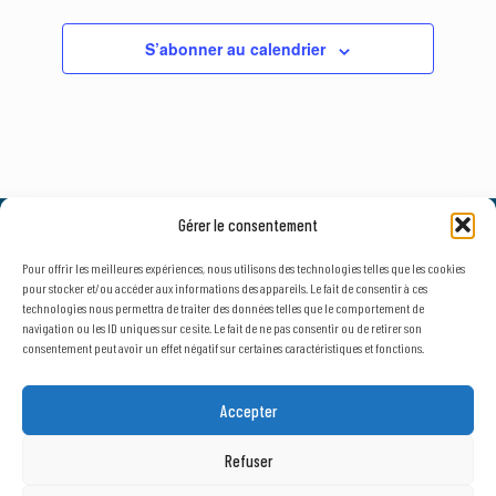
S’abonner au calendrier
Gérer le consentement
© 2026, AxLR - SATT Occitanie Méditerranée.
Tous droits réservés. |
Mentions légales
&
Politique de confidentialité
Pour offrir les meilleures expériences, nous utilisons des technologies telles que les cookies
pour stocker et/ou accéder aux informations des appareils. Le fait de consentir à ces
technologies nous permettra de traiter des données telles que le comportement de
navigation ou les ID uniques sur ce site. Le fait de ne pas consentir ou de retirer son
consentement peut avoir un effet négatif sur certaines caractéristiques et fonctions.
NEWSLETTER
SECTEUR D'ACTIVITÉ
Accepter
Public
Privé
Refuser